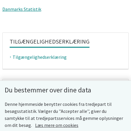
Danmarks Statistik
TILGÆNGELIGHEDSERKLÆRING
Tilgængelighedserklæring
WHISTLEBLOWERORDNING
Du bestemmer over dine data
Whistleblowerordning
Denne hjemmeside benytter cookies fra tredjepart til
besøgsstatistik. Vælger du ''Accepter alle'', giver du
samtykke til at tredjepartsservices må gemme oplysninger
om dit besøg.
Læs mere om cookies