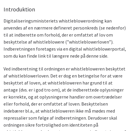
Introduktion
Digitaliseringsministeriets whistleblowerordning kan
anvendes af en nærmere defineret personkreds (se nedenfor)
til at indberette om forhold, der er omfattet af lov om
beskyttelse af whistleblowere (”whistleblowerloven”).
Indberetningen foretages via en digital whistleblowerportal,
som du kan finde link til længere nede på denne side.
Ved indberetning til ordningen er whistlebloweren beskyttet
af whistleblowerloven. Det er dog en betingelse for at være
beskyttet af loven, at whistlebloweren har grund til at
antage (dvs. er i god tro om), at de indberettede oplysninger
er korrekte, og at oplysningerne handler om overtrædelser
eller forhold, der er omfattet af loven. Beskyttelsen
indebærer bl.a., at whistlebloweren ikke må mødes med
repressalier som følge af indberetningen. Derudover skal
ordningen sikre fortrolighed om identiteten på