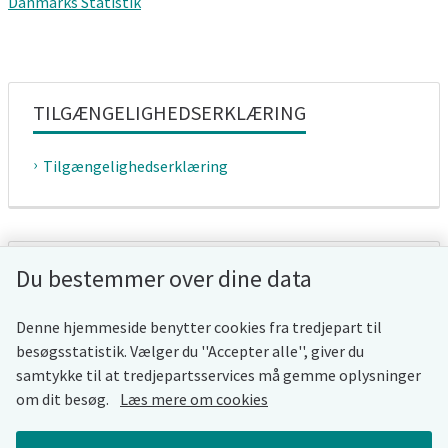
Danmarks Statistik
TILGÆNGELIGHEDSERKLÆRING
Tilgængelighedserklæring
WHISTLEBLOWERORDNING
Du bestemmer over dine data
Whistleblowerordning
Denne hjemmeside benytter cookies fra tredjepart til
besøgsstatistik. Vælger du ''Accepter alle'', giver du
samtykke til at tredjepartsservices må gemme oplysninger
om dit besøg.
Læs mere om cookies
COOKIES