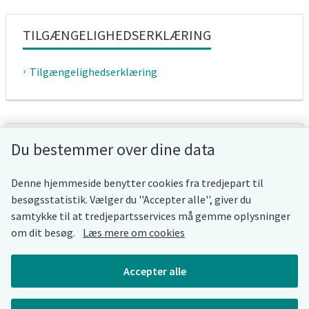
TILGÆNGELIGHEDSERKLÆRING
Tilgængelighedserklæring
WHISTLEBLOWERORDNING
Du bestemmer over dine data
Whistleblowerordning
Denne hjemmeside benytter cookies fra tredjepart til
besøgsstatistik. Vælger du ''Accepter alle'', giver du
samtykke til at tredjepartsservices må gemme oplysninger
om dit besøg.
Læs mere om cookies
COOKIES
Accepter alle
Cookies