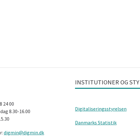
INSTITUTIONER OG ST
28 24 00
Digitaliseringsstyrelsen
dag 8.30-16.00
15.30
Danmarks Statistik
r:
digmin@digmin.dk