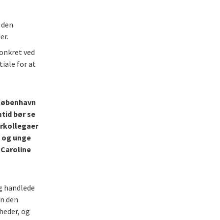
 den
er.
onkret ved
iale for at
 København
tid bør se
erkollegaer
n og unge
 Caroline
g handlede
an den
heder, og