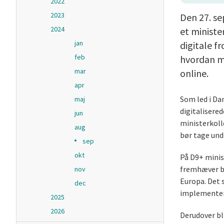
2022
2023
Den 27. se
2024
et minist
jan
digitale f
feb
hvordan m
mar
online.
apr
Som led i Da
maj
digitalisere
jun
ministerkoll
aug
bør tage un
sep
okt
På D9+ minis
fremhæver b
nov
Europa. Det 
dec
implementeri
2025
2026
Derudover b