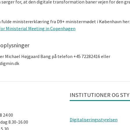
sørger for, at den digitale transformation baner vejen for den g
n fulde ministererklæring fra D9+ ministermødet i København her
for Ministerial Meeting in Copenhagen
 oplysninger
er Michael Højgaard Bang på telefon +45 72282416 eller
digmin.dk
INSTITUTIONER OG ST
28 24 00
Digitaliseringsstyrelsen
dag 8.30-16.00
15.30