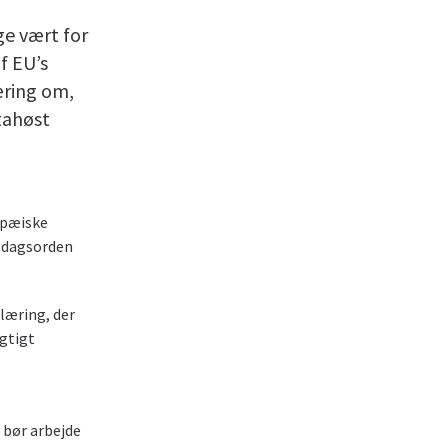
ge vært for
f EU’s
æring om,
tahøst
opæiske
e dagsorden
læring, der
gtigt
bør arbejde