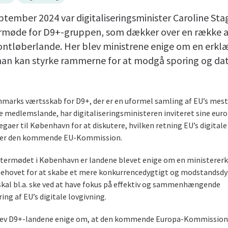
ptember 2024 var digitaliseringsminister Caroline Sta
ermøde for D9+-gruppen, som dækker over en række a
rontløberlande. Her blev ministrene enige om en erkl
an kan styrke rammerne for at modgå sporing og da
nmarks værtsskab for D9+, der er en uformel samling af EU’s mest
de medlemslande, har digitaliseringsministeren inviteret sine eur
egaer til København for at diskutere, hvilken retning EU’s digital
der den kommende EU-Kommission.
termødet i København er landene blevet enige om en ministererk
ehovet for at skabe et mere konkurrencedygtigt og modstandsdy
skal bl.a. ske ved at have fokus på effektiv og sammenhængende
ng af EU’s digitale lovgivning.
lev D9+-landene enige om, at den kommende Europa-Kommission 