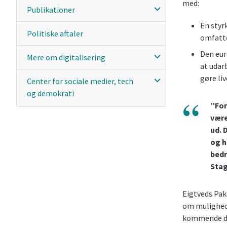
med:
Publikationer
En styr
Politiske aftaler
omfatte
Den eur
Mere om digitalisering
at udar
gøre li
Center for sociale medier, tech
og demokrati
”For
være
ud. 
og h
bedr
Stag
Eigtveds Pa
om mulighede
kommende dig