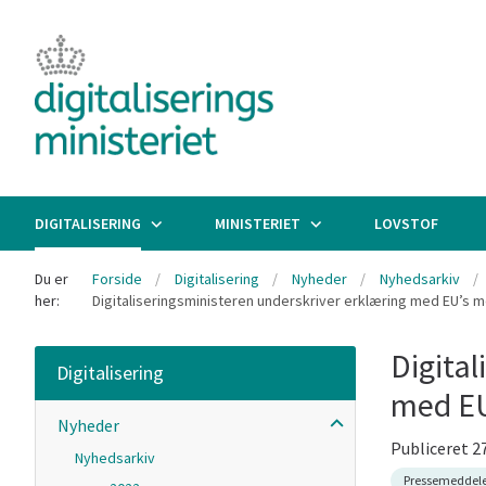
DIGITALISERING
MINISTERIET
LOVSTOF
Du er
Forside
Digitalisering
Nyheder
Nyhedsarkiv
her:
Digitaliseringsministeren underskriver erklæring med EU’s m
Digital
Digitalisering
med EU
Nyheder
Publiceret 2
Nyhedsarkiv
Pressemeddele