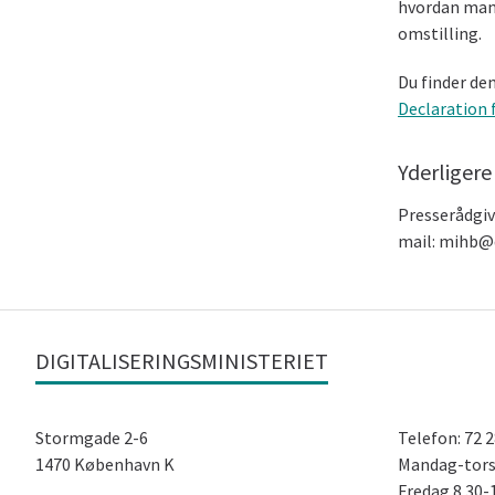
hvordan man 
omstilling.
Du finder de
Declaration 
Yderligere
Presserådgiv
mail: mihb@
DIGITALISERINGSMINISTERIET
Stormgade 2-6
Telefon: 72 
1470 København K
Mandag-tors
Fredag ​​8.30-