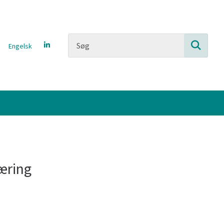
Engelsk
læring