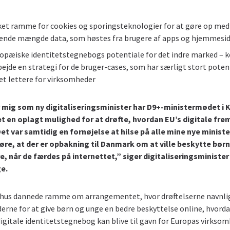
ket ramme for cookies og sporingsteknologier for at gøre op med
nde mængde data, som høstes fra brugere af apps og hjemmesid
opæiske identitetstegnebogs potentiale for det indre marked – k
bejde en strategi for de bruger-cases, som har særligt stort potent
vet lettere for virksomheder
 mig som ny digitaliseringsminister har D9+-ministermødet i
t en oplagt mulighed for at drøfte, hvordan EU’s digitale frem
Det var samtidig en fornøjelse at hilse på alle mine nye minist
øre, at der er opbakning til Danmark om at ville beskytte bør
e, når de færdes på internettet,” siger digitaliseringsminister
e.
khus dannede ramme om arrangementet, hvor drøftelserne navnli
rne for at give børn og unge en bedre beskyttelse online, hvord
itale identitetstegnebog kan blive til gavn for Europas virksom