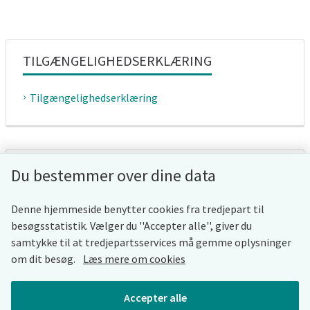
TILGÆNGELIGHEDSERKLÆRING
Tilgængelighedserklæring
WHISTLEBLOWERORDNING
Du bestemmer over dine data
Whistleblowerordning
Denne hjemmeside benytter cookies fra tredjepart til
besøgsstatistik. Vælger du ''Accepter alle'', giver du
samtykke til at tredjepartsservices må gemme oplysninger
om dit besøg.
Læs mere om cookies
COOKIES
Accepter alle