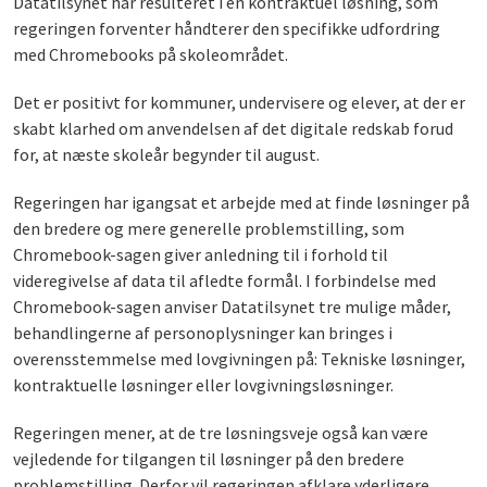
Datatilsynet har resulteret i en kontraktuel løsning, som
regeringen forventer håndterer den specifikke udfordring
med Chromebooks på skoleområdet.
Det er positivt for kommuner, undervisere og elever, at der er
skabt klarhed om anvendelsen af det digitale redskab forud
for, at næste skoleår begynder til august.
Regeringen har igangsat et arbejde med at finde løsninger på
den bredere og mere generelle problemstilling, som
Chromebook-sagen giver anledning til i forhold til
videregivelse af data til afledte formål. I forbindelse med
Chromebook-sagen anviser Datatilsynet tre mulige måder,
behandlingerne af personoplysninger kan bringes i
overensstemmelse med lovgivningen på: Tekniske løsninger,
kontraktuelle løsninger eller lovgivningsløsninger.
Regeringen mener, at de tre løsningsveje også kan være
vejledende for tilgangen til løsninger på den bredere
problemstilling. Derfor vil regeringen afklare yderligere,