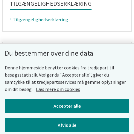
TILGÆNGELIGHEDSERKLÆRING
Tilgængelighedserklæring
WHISTLEBLOWERORDNING
Du bestemmer over dine data
Whistleblowerordning
Denne hjemmeside benytter cookies fra tredjepart til
besøgsstatistik. Vælger du ''Accepter alle'', giver du
samtykke til at tredjepartsservices må gemme oplysninger
om dit besøg.
Læs mere om cookies
COOKIES
Accepter alle
Cookies
Afvis alle